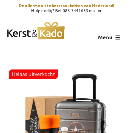
Skip
De allermooiste kerstpakketten van Nederland!
to
Hulp nodig? Bel 085-7441653 ma - vr
content
Menu
Kerstpakketten
Kerstcadeau
Helaas uitverkocht
Zelf samenstellen
Showroom
Over Kerst & Kado