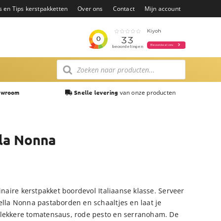
s en Tips kerstpakketten
Over ons
Contact
Mijn account
Producten
zoeken
van onze producten
owroom
Snelle levering
lla Nonna
inaire kerstpakket boordevol Italiaanse klasse. Serveer
ella Nonna pastaborden en schaaltjes en laat je
 lekkere tomatensaus, rode pesto en serranoham. De