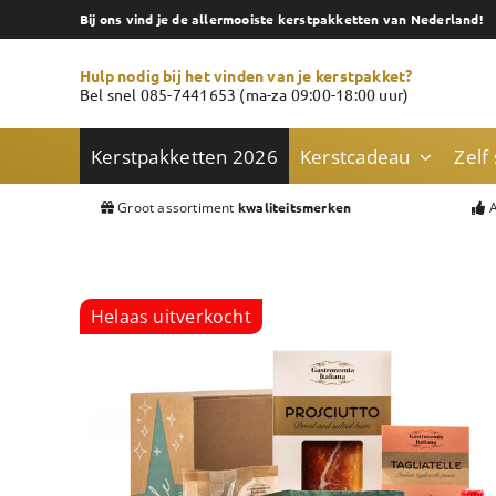
Skip
Bij ons vind je de allermooiste kerstpakketten van Nederland!
to
content
Hulp nodig bij het vinden van je kerstpakket?
Bel snel 085-7441653 (ma-za 09:00-18:00 uur)
Kerstpakketten 2026
Kerstcadeau
Zelf
Groot assortiment
A
kwaliteitsmerken
Helaas uitverkocht