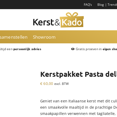
FAQ’s
Blog | Trend
 samenstellen
Showroom
ltijd een
Gratis proeven in
persoonlijk advies
eigen sh
Kerstpakket Pasta de
€
60,00
excl. BTW
Geniet van een Italiaanse kerst met dit cul
een smaakvolle maaltijd in de prachtige D
smaakpapillen verwennen met tagliatelle,