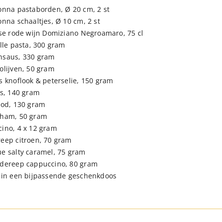
onna pastaborden, Ø 20 cm, 2 st
onna schaaltjes, Ø 10 cm, 2 st
nse rode wijn Domiziano Negroamaro, 75 cl
elle pasta, 300 gram
nsaus, 330 gram
olijven, 50 gram
s knoflook & peterselie, 150 gram
ks, 140 gram
ood, 130 gram
oham, 50 gram
ino, 4 x 12 gram
eep citroen, 70 gram
e salty caramel, 75 gram
dereep cappuccino, 80 gram
 in een bijpassende geschenkdoos