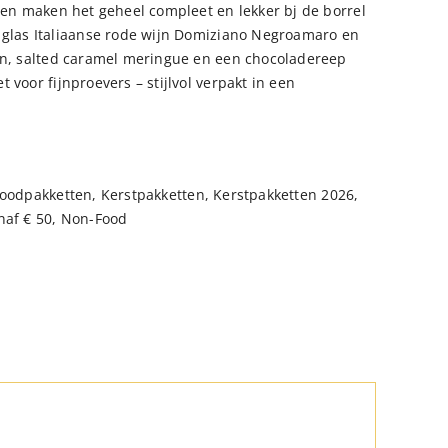
jven maken het geheel compleet en lekker bj de borrel
n glas Italiaanse rode wijn Domiziano Negroamaro en
oen, salted caramel meringue en een chocoladereep
 voor fijnproevers – stijlvol verpakt in een
oodpakketten
,
Kerstpakketten
,
Kerstpakketten 2026
,
naf € 50
,
Non-Food