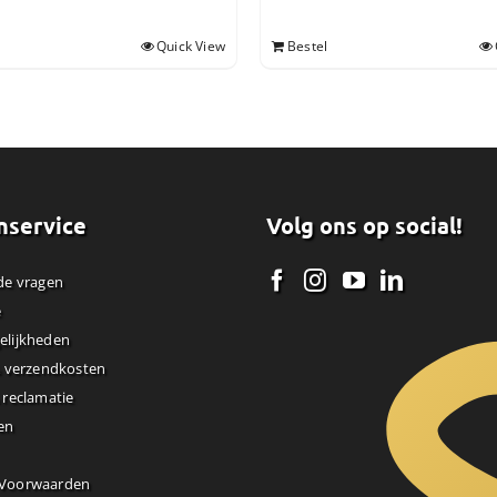
Quick View
Bestel
nservice
Volg ons op social!
de vragen
e
elijkheden
& verzendkosten
 reclamatie
en
 Voorwaarden