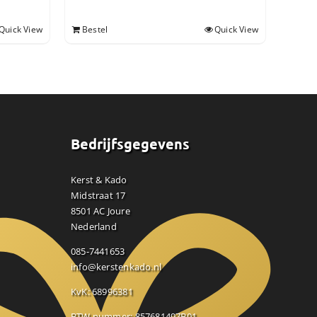
Quick View
Bestel
Quick View
Bedrijfsgegevens
Kerst & Kado
Midstraat 17
8501 AC Joure
Nederland
085-7441653
info@kerstenkado.nl
KvK: 68996381
BTW nummer: 857681497B01