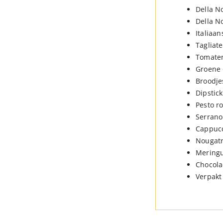
Della N
Della N
Italiaa
Tagliat
Tomate
Groene 
Broodje
Dipstic
Pesto r
Serran
Cappucc
Nougatr
Meringu
Chocola
Verpakt