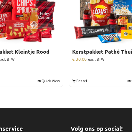
akket Kleintje Rood
Kerstpakket Pathé Thu
€
30,00
xcl. BTW
excl. BTW
Quick View
Bestel
nservice
Volg ons op social!