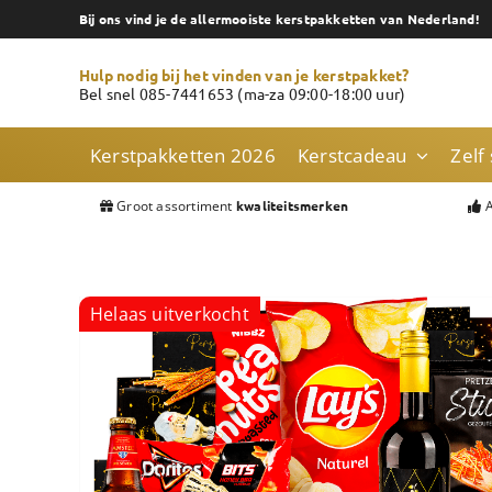
Skip
Bij ons vind je de allermooiste kerstpakketten van Nederland!
to
content
Hulp nodig bij het vinden van je kerstpakket?
Bel snel 085-7441653 (ma-za 09:00-18:00 uur)
Kerstpakketten 2026
Kerstcadeau
Zelf
Groot assortiment
A
kwaliteitsmerken
Helaas uitverkocht