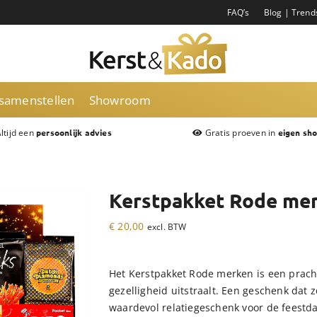
FAQ’s
Blog | Trend
 samenstellen
Showroom
ltijd een
Gratis proeven in
persoonlijk advies
eigen sh
Kerstpakket Rode me
€
20,00
excl. BTW
Het Kerstpakket Rode merken is een prach
gezelligheid uitstraalt. Een geschenk dat
waardevol relatiegeschenk voor de feestd