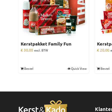
Kerstpakket Family Fun
Kerstp
€
30,00
€
20,00
excl. BTW
e
Bestel
Quick View
Bestel
Klante