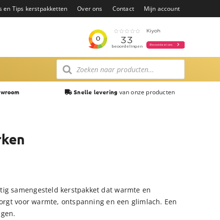
s en Tips kerstpakketten
Over ons
Contact
Mijn account
Producten
zoeken
van onze producten
owroom
Snelle levering
rken
tig samengesteld kerstpakket dat warmte en
 zorgt voor warmte, ontspanning en een glimlach. Een
agen.