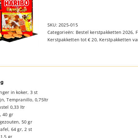
SKU:
2025-015
Categorieën:
Bestel kerstpakketten 2026
,
F
Kerstpakketten tot € 20
,
Kerstpakketten van
ng
ger in koker, 3 st
n, Tempranillo, 0,75ltr
stel 0,33 ltr
, 40 gr
 gezouten, 50 gr
fel, 64 gr, 2 st
41,5 gr