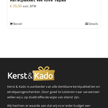
€
35,00
excl. BTW
Bestel
Details
Kerst & Kado is aanbieder van alle denkbare kerstpakketten en
eindejaarsgeschenken. Door goed te luisteren naar uw wensen
willen wij u op doeltreffende wijze van dienst zijn.
Wij hechten er waarde aan dat wij voor ieder budget een