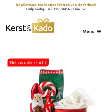
Skip
De allermooiste kerstpakketten van Nederland!
to
Hulp nodig? Bel 085-7441653 ma - vr
content
Menu
Kerstpakketten
Kerstcadeau
Helaas uitverkocht
Zelf samenstellen
Showroom
Over Kerst & Kado