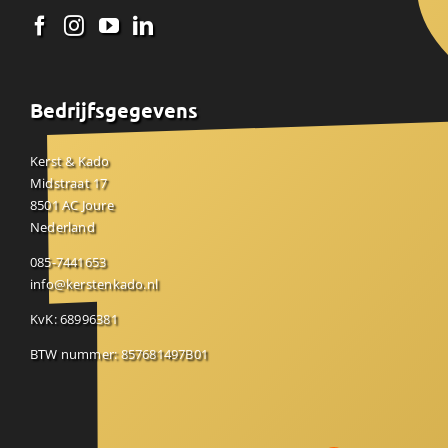
Bedrijfsgegevens
Kerst & Kado
Midstraat 17
8501 AC Joure
Nederland
085-7441653
info@kerstenkado.nl
KvK: 68996381
BTW nummer: 857681497B01