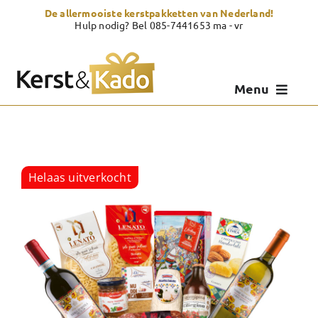
Skip
De allermooiste kerstpakketten van Nederland!
to
Hulp nodig? Bel 085-7441653 ma - vr
content
Menu
Kerstpakketten
Kerstcadeau
Helaas uitverkocht
Zelf samenstellen
Showroom
Over Kerst & Kado