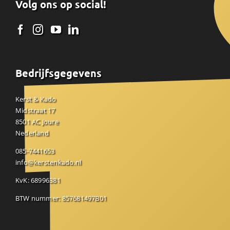
Volg ons op social!
Bedrijfsgegevens
Kerst & Kado
Midstraat 17
8501 AC Joure
Nederland
085-7441653
info@kerstenkado.nl
KvK: 68996381
BTW nummer: 857681497B01