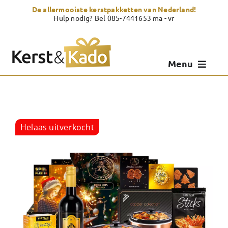
Skip
De allermooiste kerstpakketten van Nederland!
to
Hulp nodig? Bel 085-7441653 ma - vr
content
Menu
Kerstpakketten
Kerstcadeau
Helaas uitverkocht
Zelf samenstellen
Showroom
Over Kerst & Kado