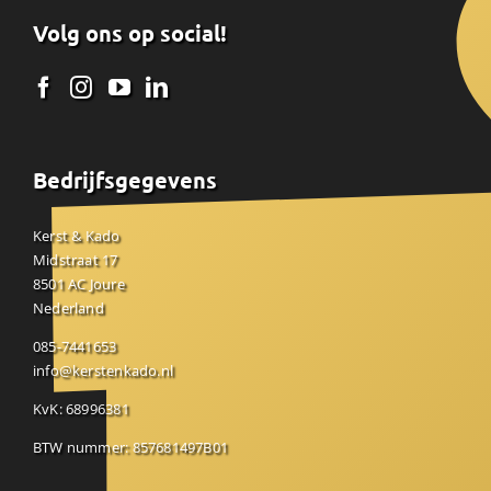
Volg ons op social!
Bedrijfsgegevens
Kerst & Kado
Midstraat 17
8501 AC Joure
Nederland
085-7441653
info@kerstenkado.nl
KvK: 68996381
BTW nummer: 857681497B01