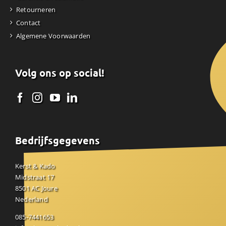
Retourneren
Contact
Algemene Voorwaarden
Volg ons op social!
Bedrijfsgegevens
Kerst & Kado
Midstraat 17
8501 AC Joure
Nederland
085-7441653