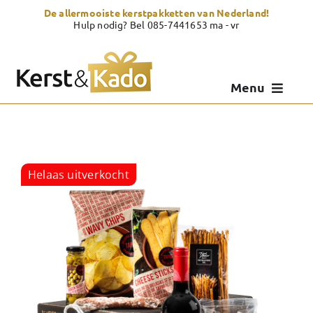
Skip
De allermooiste kerstpakketten van Nederland!
to
Hulp nodig? Bel 085-7441653 ma - vr
content
Menu
Kerstpakketten
Kerstcadeau
Helaas uitverkocht
Zelf samenstellen
Showroom
Over Kerst & Kado