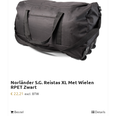
Norländer S.G. Reistas XL Met Wielen
RPET Zwart
€
22,21
excl. BTW
Bestel
Details