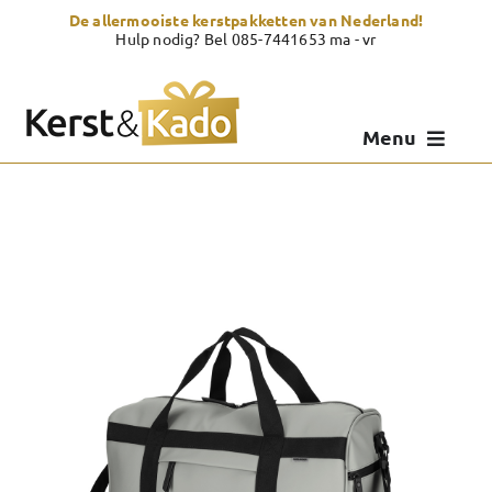
Skip
De allermooiste kerstpakketten van Nederland!
to
Hulp nodig? Bel 085-7441653 ma - vr
content
Menu
Kerstpakketten
Kerstcadeau
Zelf samenstellen
Showroom
Over Kerst & Kado