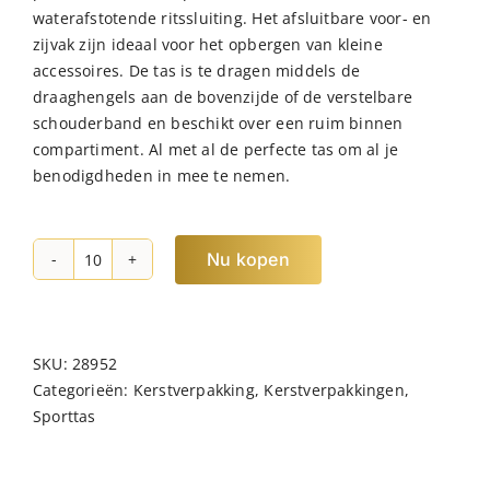
waterafstotende ritssluiting. Het afsluitbare voor- en
zijvak zijn ideaal voor het opbergen van kleine
accessoires. De tas is te dragen middels de
draaghengels aan de bovenzijde of de verstelbare
schouderband en beschikt over een ruim binnen
compartiment. Al met al de perfecte tas om al je
benodigdheden in mee te nemen.
Nu kopen
NORLÄNDER
Dull
PU
Sporttas
SKU:
28952
2.0
Categorieën:
Kerstverpakking
,
Kerstverpakkingen
,
Grijs
Sporttas
hoeveelheid