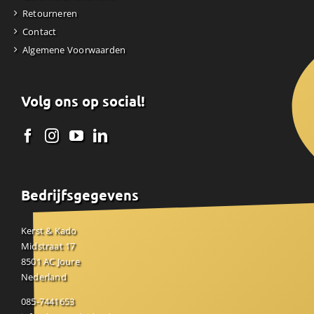
Retourneren
Contact
Algemene Voorwaarden
Volg ons op social!
Bedrijfsgegevens
Kerst & Kado
Midstraat 17
8501 AC Joure
Nederland
085-7441653