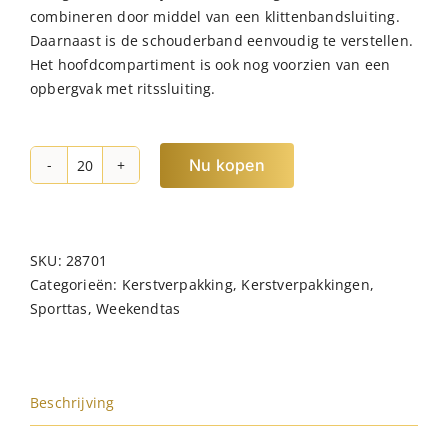
combineren door middel van een klittenbandsluiting.
Daarnaast is de schouderband eenvoudig te verstellen.
Het hoofdcompartiment is ook nog voorzien van een
opbergvak met ritssluiting.
Nu kopen
NORLÄNDER
Outdoor
Duffletas
Groen
SKU:
28701
hoeveelheid
Categorieën:
Kerstverpakking
,
Kerstverpakkingen
,
Sporttas
,
Weekendtas
Beschrijving