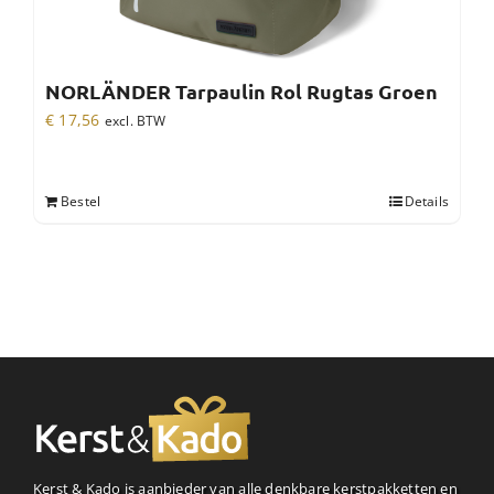
NORLÄNDER Tarpaulin Rol Rugtas Groen
€
17,56
excl. BTW
Bestel
Details
Kerst & Kado is aanbieder van alle denkbare kerstpakketten en