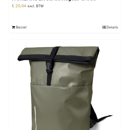
€
20,04
excl. BTW
Bestel
Details