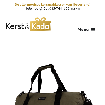
Skip
De allermooiste kerstpakketten van Nederland!
to
Hulp nodig? Bel 085-7441653 ma - vr
content
Menu
Kerstpakketten
Kerstcadeau
Zelf samenstellen
Showroom
Over Kerst & Kado