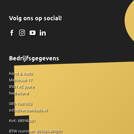
Volg ons op social!
Bedrijfsgegevens
Kerst & Kado
Midstraat 17
8501 AC Joure
Nederland
085-7441653
info@kerstenkado.nl
KvK: 68996381
BTW nummer: 857681497B01