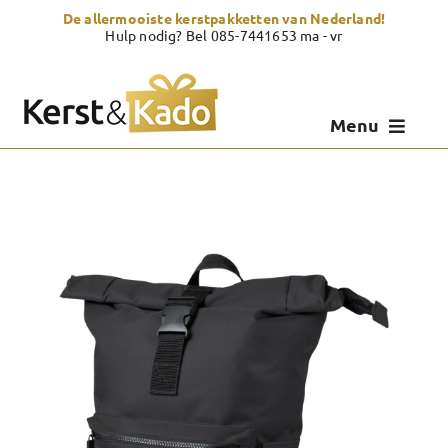
Skip
De allermooiste kerstpakketten van Nederland!
to
Hulp nodig? Bel 085-7441653 ma - vr
content
Menu
Kerstpakketten
Kerstcadeau
Zelf samenstellen
Showroom
Over Kerst & Kado