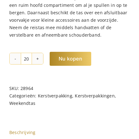
een ruim hoofd compartiment om al je spullen in op te
bergen. Daarnaast beschikt de tas over een afsluitbaar
voorvakje voor kleine accessoires aan de voorzijde.
Neem de reistas mee middels handvatten of de
verstelbare en afneembare schouderband.
Nu kopen
NORLÄNDER
S.G.
Reistas
RPET
SKU:
28964
Olijfgroen
Categorieën:
Kerstverpakking
,
Kerstverpakkingen
,
hoeveelheid
Weekendtas
Beschrijving