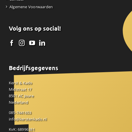
Algemene Voorwaarden
Volg ons op social!
Bedrijfsgegevens
Kerst & Kado
Midstraat 17
8501 AC Joure
Nederland
085-7441653
info@kerstenkado.nl
KvK: 68996381