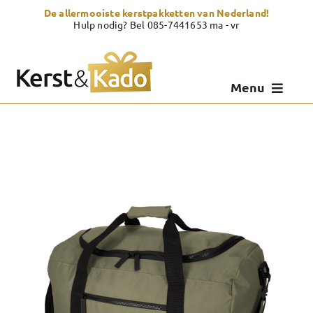
Skip
De allermooiste kerstpakketten van Nederland!
to
Hulp nodig? Bel 085-7441653 ma - vr
content
Menu
Kerstpakketten
Kerstcadeau
Zelf samenstellen
Showroom
Over Kerst & Kado