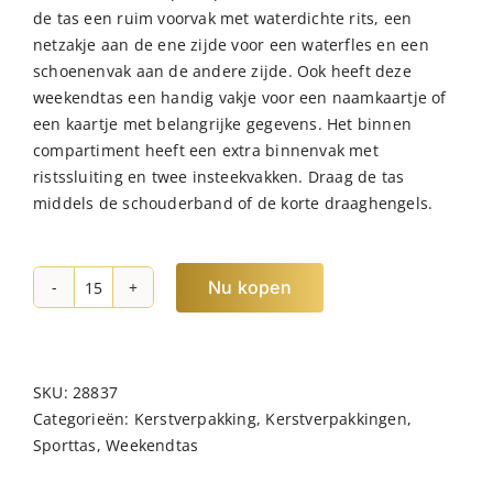
de tas een ruim voorvak met waterdichte rits, een
netzakje aan de ene zijde voor een waterfles en een
schoenenvak aan de andere zijde. Ook heeft deze
weekendtas een handig vakje voor een naamkaartje of
een kaartje met belangrijke gegevens. Het binnen
compartiment heeft een extra binnenvak met
ristssluiting en twee insteekvakken. Draag de tas
middels de schouderband of de korte draaghengels.
Nu kopen
NORLÄNDER
Sarek
Weekendtas
Geel
SKU:
28837
hoeveelheid
Categorieën:
Kerstverpakking
,
Kerstverpakkingen
,
Sporttas
,
Weekendtas