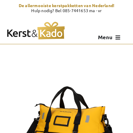
Skip
De allermooiste kerstpakketten van Nederland!
to
Hulp nodig? Bel 085-7441653 ma - vr
content
Menu
Kerstpakketten
Kerstcadeau
Zelf samenstellen
Showroom
Over Kerst & Kado