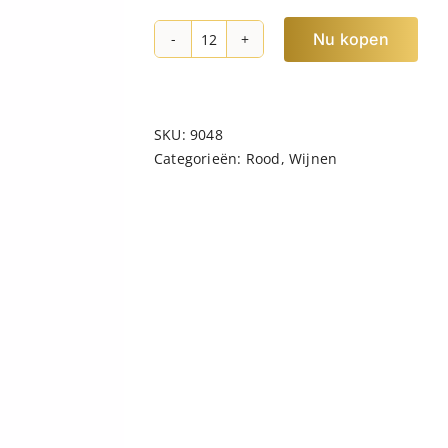
Nu kopen
Quay
Landing
Shiraz
hoeveelheid
SKU:
9048
Categorieën:
Rood
,
Wijnen