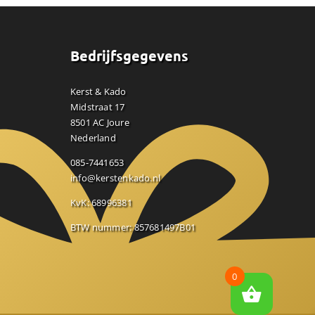
Bedrijfsgegevens
Kerst & Kado
Midstraat 17
8501 AC Joure
Nederland
085-7441653
info@kerstenkado.nl
KvK: 68996381
BTW nummer: 857681497B01
0