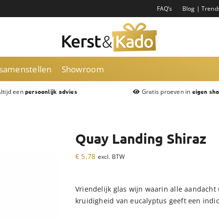
FAQ’s
Blog | Trend
 samenstellen
Showroom
ltijd een
Gratis proeven in
persoonlijk advies
eigen sh
Quay Landing Shiraz
€
5,78
excl. BTW
Vriendelijk glas wijn waarin alle aandacht 
kruidigheid van eucalyptus geeft een indi