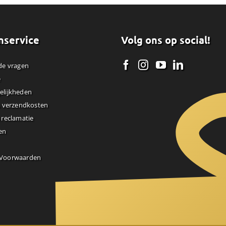
nservice
Volg ons op social!
de vragen
e
elijkheden
& verzendkosten
 reclamatie
en
 Voorwaarden