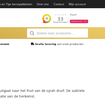
s en Tips kerstpakketten
Over ons
Contact
Mijn account
Producten
zoeken
van onze producten
owroom
Snelle levering
uitgaat naar het fruit van de syrah druif. De subtiele
catie van de herkomst.