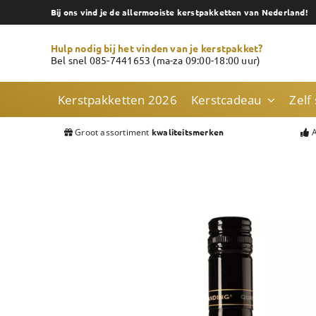
Skip
Bij ons vind je de allermooiste kerstpakketten van Nederland!
to
content
Hulp nodig bij het vinden van je kerstpakket?
Bel snel 085-7441653 (ma-za 09:00-18:00 uur)
Kerstpakketten 2026
Kerstcadeau
Zelf
Groot assortiment
A
kwaliteitsmerken