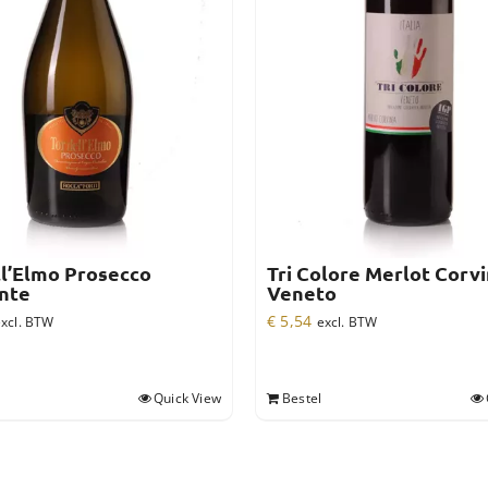
ll’Elmo Prosecco
Tri Colore Merlot Corv
nte
Veneto
€
5,54
xcl. BTW
excl. BTW
Quick View
Bestel