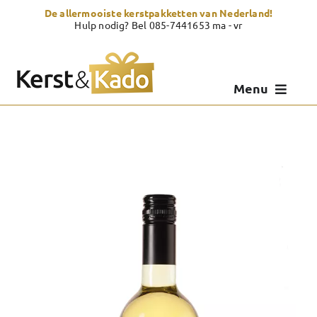
Skip
De allermooiste kerstpakketten van Nederland!
to
Hulp nodig? Bel 085-7441653 ma - vr
content
Menu
Kerstpakketten
Kerstcadeau
Zelf samenstellen
Showroom
Over Kerst & Kado