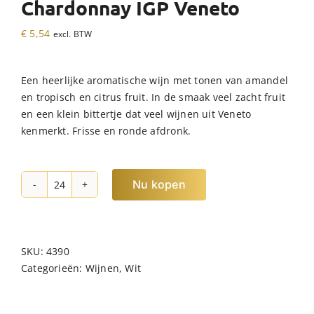
Chardonnay IGP Veneto
€
5,54
excl. BTW
Een heerlijke aromatische wijn met tonen van amandel
en tropisch en citrus fruit. In de smaak veel zacht fruit
en een klein bittertje dat veel wijnen uit Veneto
kenmerkt. Frisse en ronde afdronk.
Nu kopen
Tri
Colore
Garganega
Chardonnay
SKU:
4390
IGP
Categorieën:
Wijnen
,
Wit
Veneto
hoeveelheid