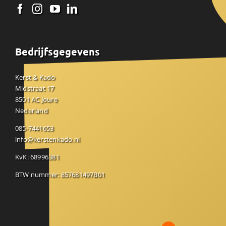
Bedrijfsgegevens
Kerst & Kado
Midstraat 17
8501 AC Joure
Nederland
085-7441653
info@kerstenkado.nl
KvK: 68996381
BTW nummer: 857681497B01