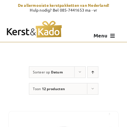
Skip
De allermooiste kerstpakketten van Nederland!
to
Hulp nodig? Bel 085-7441653 ma - vr
content
Menu
Kerstpakketten
Kerstcadeau
Sorteer op
Datum
Zelf samenstellen
Toon
12 producten
Showroom
Over Kerst & Kado