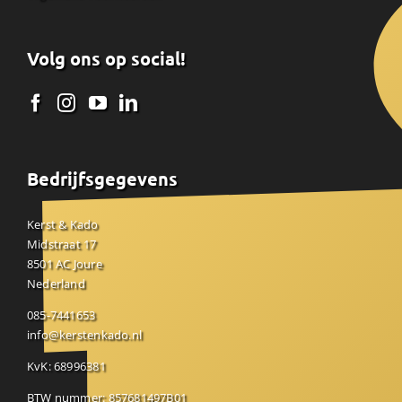
Volg ons op social!
Bedrijfsgegevens
Kerst & Kado
Midstraat 17
8501 AC Joure
Nederland
085-7441653
info@kerstenkado.nl
KvK: 68996381
BTW nummer: 857681497B01