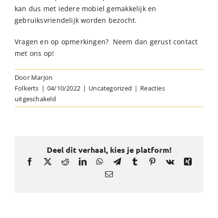
kan dus met iedere mobiel gemakkelijk en
gebruiksvriendelijk worden bezocht.
Vragen en op opmerkingen? Neem dan gerust contact
met ons op!
Door
Marjon
Folkerts
|
04/10/2022
|
Uncategorized
|
Reacties
voor
uitgeschakeld
Nieuwe
kerstpakketten
website
is
Deel dit verhaal, kies je platform!
live!
Facebook
X
Reddit
LinkedIn
WhatsApp
Telegram
Tumblr
Pinterest
Vk
Xing
E-
mail