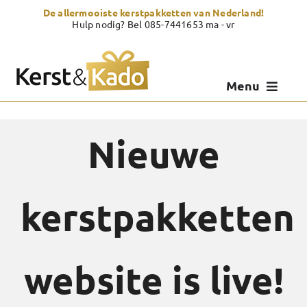
Skip
De allermooiste kerstpakketten van Nederland!
to
Hulp nodig? Bel 085-7441653 ma - vr
content
Menu
Kerstpakketten
Nieuwe
Kerstcadeau
Zelf samenstellen
kerstpakketten
Showroom
Over Kerst & Kado
website is live!