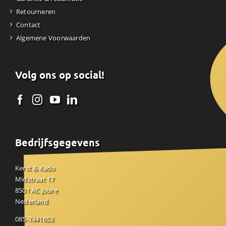
Retourneren
Contact
Algemene Voorwaarden
Volg ons op social!
Bedrijfsgegevens
Kerst & Kado
Midstraat 17
8501 AC Joure
Nederland
085-7441653