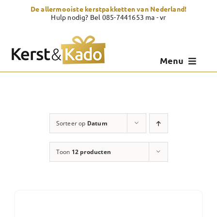
Skip
De allermooiste kerstpakketten van Nederland!
to
Hulp nodig? Bel 085-7441653 ma - vr
content
Menu
Kerstpakketten
Kerstcadeau
Sorteer op
Datum
Zelf samenstellen
Toon
12 producten
Showroom
Over Kerst & Kado