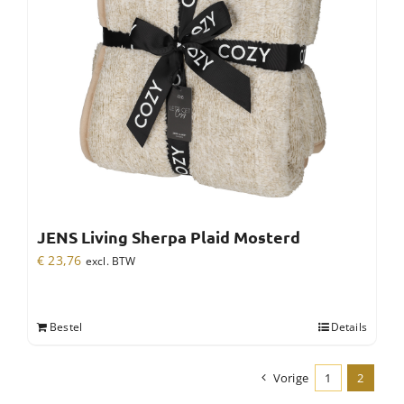
JENS Living Sherpa Plaid Mosterd
€
23,76
excl. BTW
Bestel
Details
Vorige
1
2