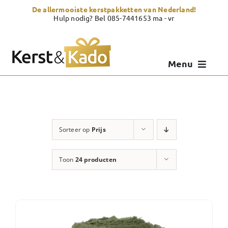
Skip
De allermooiste kerstpakketten van Nederland!
to
Hulp nodig? Bel 085-7441653 ma - vr
content
Menu
Kerstpakketten
Kerstcadeau
Sorteer op
Prijs
Zelf samenstellen
Toon
24 producten
Showroom
Over Kerst & Kado