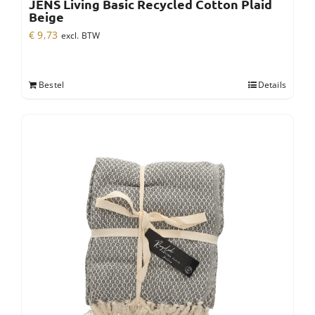
JENS Living Basic Recycled Cotton Plaid
Beige
€
9,73
excl. BTW
Bestel
Details