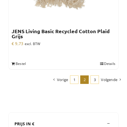
JENS Living Basic Recycled Cotton Plaid
Grijs
€
9,73
excl. BTW
Bestel
Details
Vorige
1
2
3
Volgende
PRIJS IN €