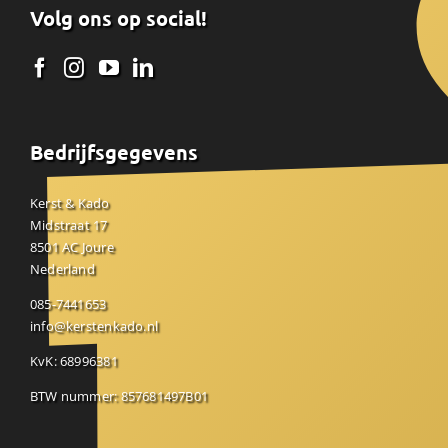
Volg ons op social!
Bedrijfsgegevens
Kerst & Kado
Midstraat 17
8501 AC Joure
Nederland
085-7441653
info@kerstenkado.nl
KvK: 68996381
BTW nummer: 857681497B01