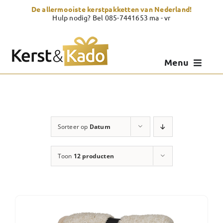
Skip
De allermooiste kerstpakketten van Nederland!
to
Hulp nodig? Bel 085-7441653 ma - vr
content
Menu
Kerstpakketten
Kerstcadeau
Sorteer op
Datum
Zelf samenstellen
Toon
12 producten
Showroom
Over Kerst & Kado