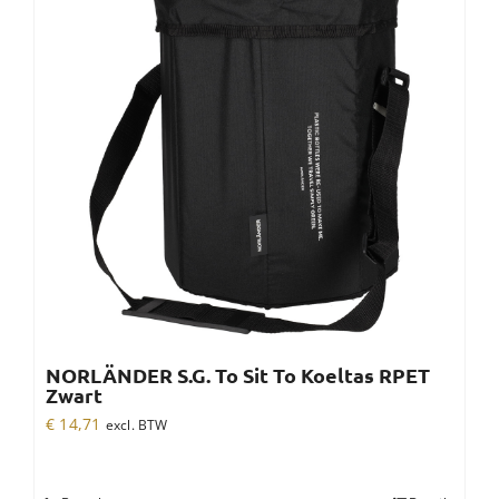
NORLÄNDER S.G. To Sit To Koeltas RPET
Zwart
€
14,71
excl. BTW