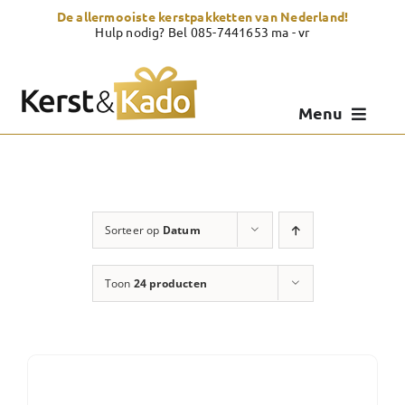
Skip
De allermooiste kerstpakketten van Nederland!
to
Hulp nodig? Bel 085-7441653 ma - vr
content
Menu
Kerstpakketten
Kerstcadeau
Sorteer op
Datum
Zelf samenstellen
Toon
24 producten
Showroom
Over Kerst & Kado