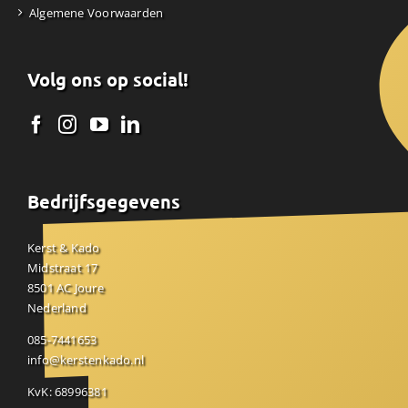
Algemene Voorwaarden
Volg ons op social!
Bedrijfsgegevens
Kerst & Kado
Midstraat 17
8501 AC Joure
Nederland
085-7441653
info@kerstenkado.nl
KvK: 68996381