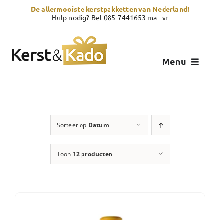
Skip
De allermooiste kerstpakketten van Nederland!
to
Hulp nodig? Bel 085-7441653 ma - vr
content
Menu
Kerstpakketten
Kerstcadeau
Sorteer op
Datum
Zelf samenstellen
Toon
12 producten
Showroom
Over Kerst & Kado