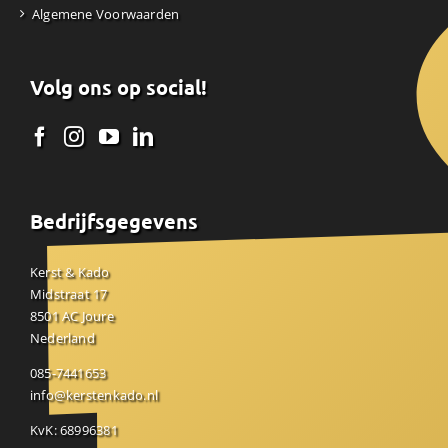
Algemene Voorwaarden
Volg ons op social!
Bedrijfsgegevens
Kerst & Kado
Midstraat 17
8501 AC Joure
Nederland
085-7441653
info@kerstenkado.nl
KvK: 68996381