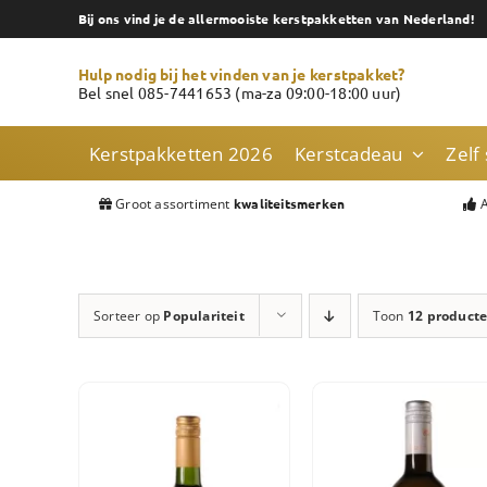
Skip
Bij ons vind je de allermooiste kerstpakketten van Nederland!
to
content
Hulp nodig bij het vinden van je kerstpakket?
Bel snel 085-7441653 (ma-za 09:00-18:00 uur)
Kerstpakketten 2026
Kerstcadeau
Zelf
Groot assortiment
A
kwaliteitsmerken
Sorteer op
Populariteit
Toon
12 product