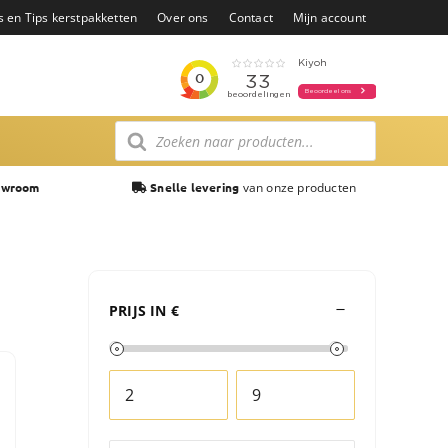
s en Tips kerstpakketten
Over ons
Contact
Mijn account
Producten
zoeken
van onze producten
owroom
Snelle levering
PRIJS IN €