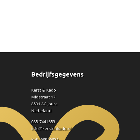
n
Bedrijfsgegevens
Kerst & Kado
Midstraat 17
8501 AC Joure
Nederland
085-7441653
info@kerstenkado.nl
KvK: 68996381