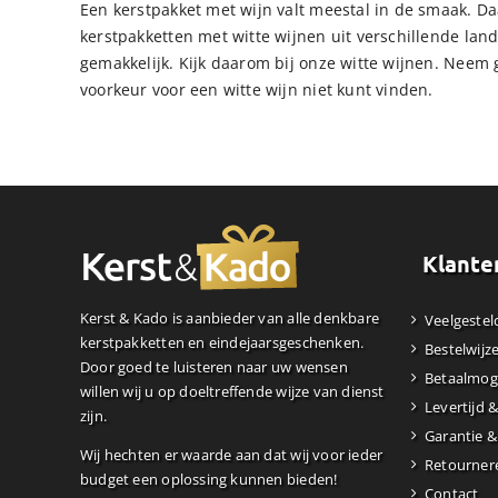
Een kerstpakket met wijn valt meestal in de smaak. D
kerstpakketten met witte wijnen uit verschillende lan
gemakkelijk. Kijk daarom bij onze witte wijnen. Neem 
voorkeur voor een witte wijn niet kunt vinden.
Klante
Kerst & Kado is aanbieder van alle denkbare
Veelgestel
kerstpakketten en eindejaarsgeschenken.
Bestelwijz
Door goed te luisteren naar uw wensen
Betaalmog
willen wij u op doeltreffende wijze van dienst
Levertijd 
zijn.
Garantie &
Wij hechten er waarde aan dat wij voor ieder
Retourner
budget een oplossing kunnen bieden!
Contact