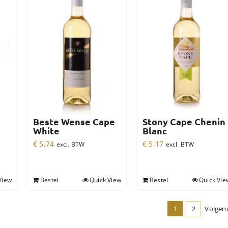
Beste Wense Cape
Stony Cape Chenin
White
Blanc
€
5,74
€
5,17
excl. BTW
excl. BTW
View
Bestel
Quick View
Bestel
Quick Vie
1
2
Volgen