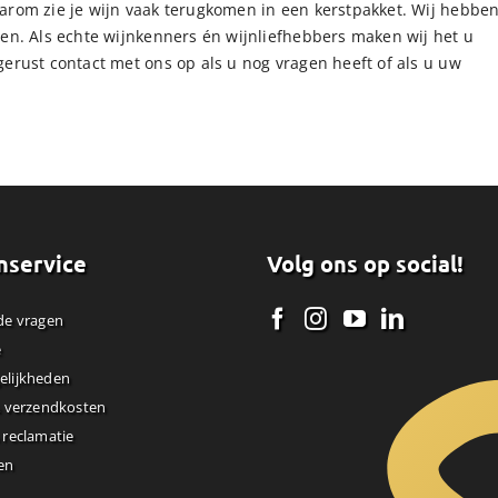
aarom zie je wijn vaak terugkomen in een kerstpakket. Wij hebbe
den. Als echte wijnkenners én wijnliefhebbers maken wij het u
gerust contact met ons op als u nog vragen heeft of als u uw
nservice
Volg ons op social!
de vragen
e
elijkheden
& verzendkosten
 reclamatie
en