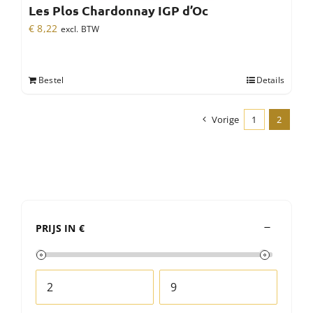
Les Plos Chardonnay IGP d’Oc
€
8,22
excl. BTW
Bestel
Details
Vorige
1
2
PRIJS IN €