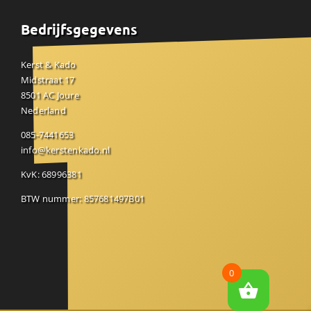
Bedrijfsgegevens
Kerst & Kado
Midstraat 17
8501 AC Joure
Nederland
085-7441653
info@kerstenkado.nl
KvK: 68996381
BTW nummer: 857681497B01
0