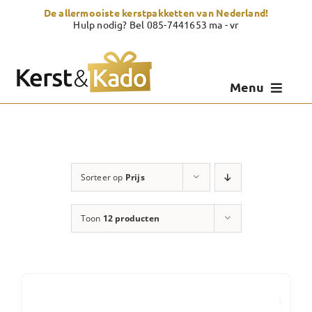
Skip
De allermooiste kerstpakketten van Nederland!
to
Hulp nodig? Bel 085-7441653 ma - vr
content
Menu
Kerstpakketten
Kerstcadeau
Sorteer op
Prijs
Zelf samenstellen
Toon
12 producten
Showroom
Over Kerst & Kado