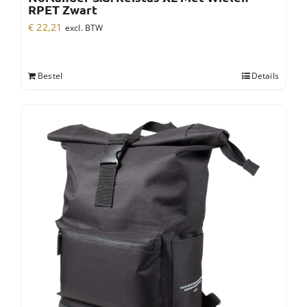
RPET Zwart
€
22,21
excl. BTW
Bestel
Details