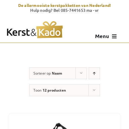
Skip
De allermooiste kerstpakketten van Nederland!
to
Hulp nodig? Bel 085-7441653 ma - vr
content
Menu
Kerstpakketten
Kerstcadeau
Sorteer op
Naam
Zelf samenstellen
Toon
12 producten
Showroom
Over Kerst & Kado