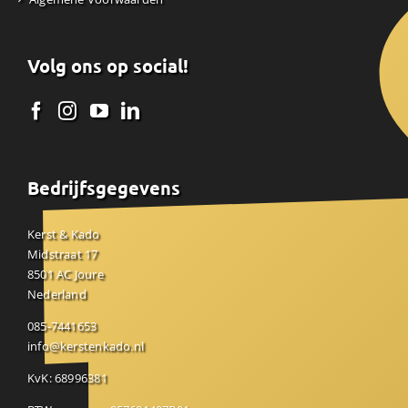
Volg ons op social!
Bedrijfsgegevens
Kerst & Kado
Midstraat 17
8501 AC Joure
Nederland
085-7441653
info@kerstenkado.nl
KvK: 68996381