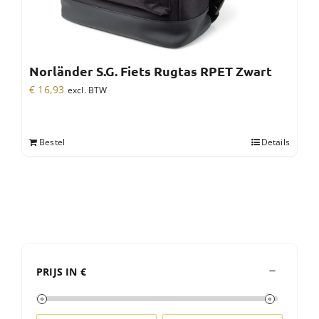
Norländer S.G. Fiets Rugtas RPET Zwart
€
16,93
excl. BTW
Bestel
Details
PRIJS IN €