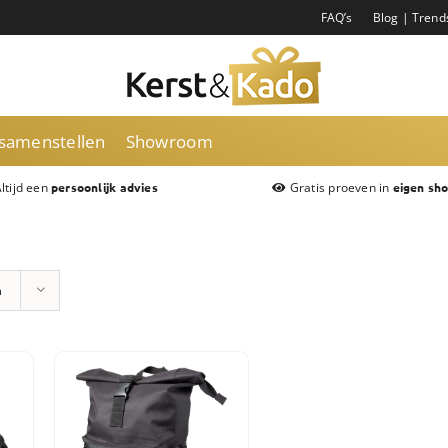
FAQ’s
Blog | Trend
 samenstellen
Showroom
ltijd een
Gratis proeven in
persoonlijk advies
eigen sh
n