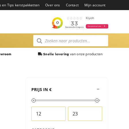
s en Tips kerstpakketten
Over ons
Contact
Mijn account
Producten
zoeken
van onze producten
owroom
Snelle levering
PRIJS IN €