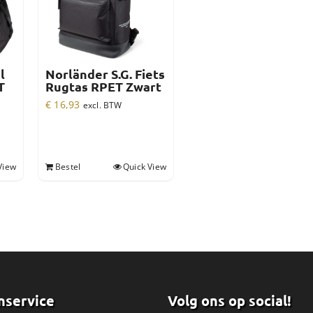
l
Norländer S.G. Fiets
T
Rugtas RPET Zwart
€
16,93
excl. BTW
View
Bestel
Quick View
nservice
Volg ons op social!