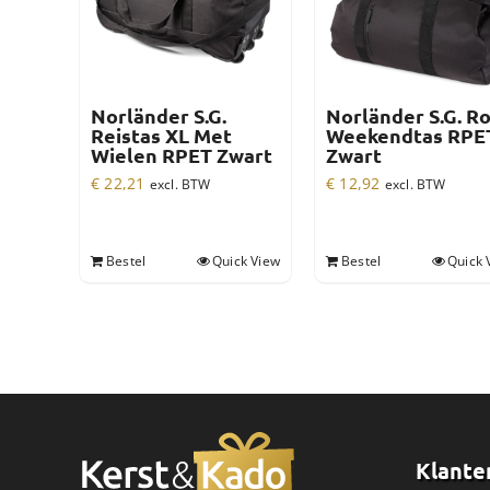
Norländer S.G.
Norländer S.G. Ro
Reistas XL Met
Weekendtas RPE
Wielen RPET Zwart
Zwart
€
22,21
€
12,92
excl. BTW
excl. BTW
Bestel
Quick View
Bestel
Quick 
Klante