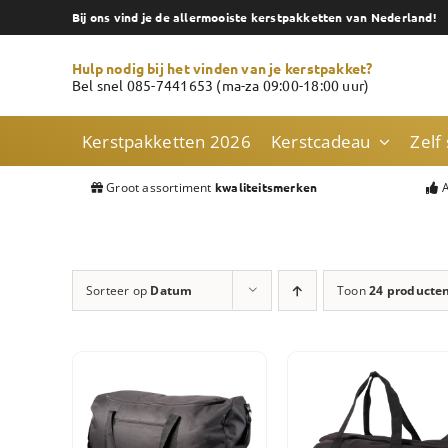
Skip
Bij ons vind je de allermooiste kerstpakketten van Nederland!
to
content
Hulp nodig bij het vinden van je kerstpakket?
Bel snel 085-7441653 (ma-za 09:00-18:00 uur)
Kerstpakketten 2026
Kerstcadeau
Zelf
Groot assortiment
A
kwaliteitsmerken
Sorteer op
Datum
Toon
24 producte