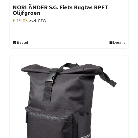
NORLÄNDER S.G. Fiets Rugtas RPET
Olijfgroen
€
19,05
excl. BTW
Bestel
Details