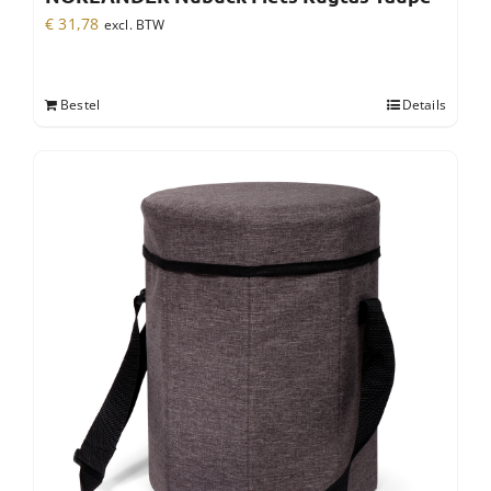
€
31,78
excl. BTW
Bestel
Details