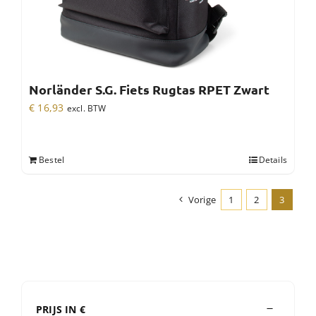
Norländer S.G. Fiets Rugtas RPET Zwart
€
16,93
excl. BTW
Bestel
Details
Vorige
1
2
3
PRIJS IN €