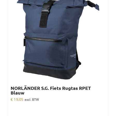
NORLÄNDER S.G. Fiets Rugtas RPET
Blauw
€
19,05
excl. BTW