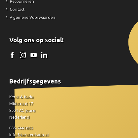
Retourneren
Contact
Algemene Voorwaarden
Volg ons op social!
Bedrijfsgegevens
Kerst & Kado
Midstraat 17
8501 AC Joure
Nederland
085-7441653
info@kerstenkado.nl