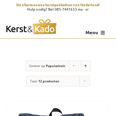
Skip
De allermooiste kerstpakketten van Nederland!
to
Hulp nodig? Bel 085-7441653 ma - vr
content
Menu
Kerstpakketten
Kerstcadeau
Sorteer op
Populariteit
Zelf samenstellen
Toon
12 producten
Showroom
Over Kerst & Kado