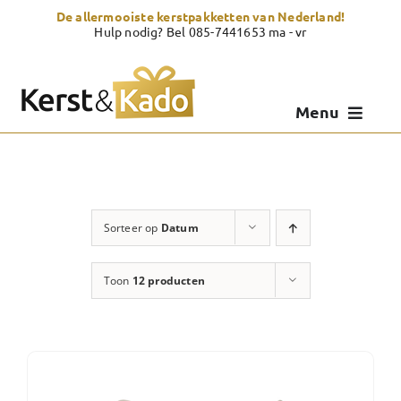
Skip
De allermooiste kerstpakketten van Nederland!
to
Hulp nodig? Bel 085-7441653 ma - vr
content
Menu
Kerstpakketten
Kerstcadeau
Sorteer op
Datum
Zelf samenstellen
Toon
12 producten
Showroom
Over Kerst & Kado