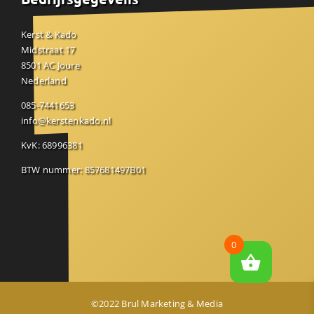
Kerst & Kado
Midstraat 17
8501 AC Joure
Nederland
085-7441653
info@kerstenkado.nl
KvK: 68996381
BTW nummer: 857681497B01
0
©2022 Brul Marketing & Media