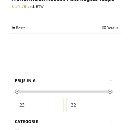
€
31,78
excl. BTW
Bestel
Details
PRIJS IN €
CATEGORIE