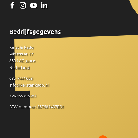
Bedrijfsgegevens
Kerst & Kado
Midstraat 17
8501 AC Joure
Nederland
085-7441653
info@kerstenkado.nl
KvK: 68996381
BTW nummer: 857681497B01