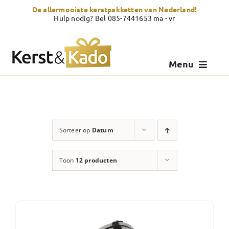
Skip
De allermooiste kerstpakketten van Nederland!
to
Hulp nodig? Bel 085-7441653 ma - vr
content
Menu
Kerstpakketten
Kerstcadeau
Sorteer op
Datum
Zelf samenstellen
Toon
12 producten
Showroom
Over Kerst & Kado