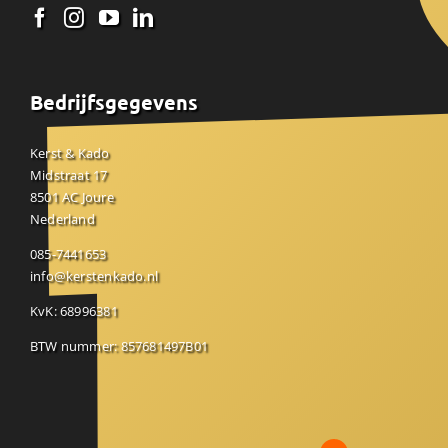
Bedrijfsgegevens
Kerst & Kado
Midstraat 17
8501 AC Joure
Nederland
085-7441653
info@kerstenkado.nl
KvK: 68996381
BTW nummer: 857681497B01