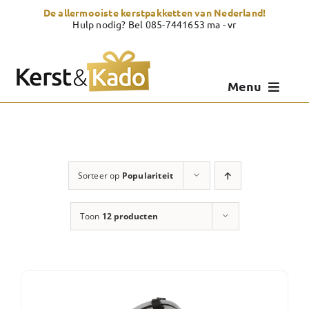
Skip
De allermooiste kerstpakketten van Nederland!
to
Hulp nodig? Bel 085-7441653 ma - vr
content
Menu
Kerstpakketten
Kerstcadeau
Sorteer op
Populariteit
Zelf samenstellen
Toon
12 producten
Showroom
Over Kerst & Kado