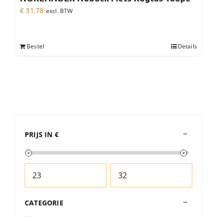
€
31,78
excl. BTW
Bestel
Details
PRIJS IN €
CATEGORIE