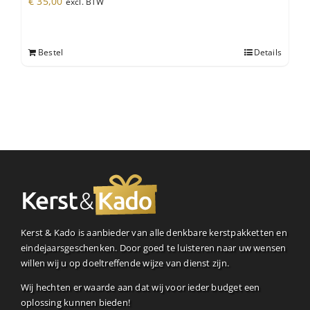
€
35,00
excl. BTW
Bestel
Details
Kerst & Kado is aanbieder van alle denkbare kerstpakketten en
eindejaarsgeschenken. Door goed te luisteren naar uw wensen
willen wij u op doeltreffende wijze van dienst zijn.
Wij hechten er waarde aan dat wij voor ieder budget een
oplossing kunnen bieden!