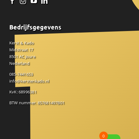
Bedrijfsgegevens
Kerst & Kado
Midstraat 17
8501 AC Joure
Nederland
085-7441653
info@kerstenkado.nl
KvK: 68996381
BTW nummer: 857681497B01
0