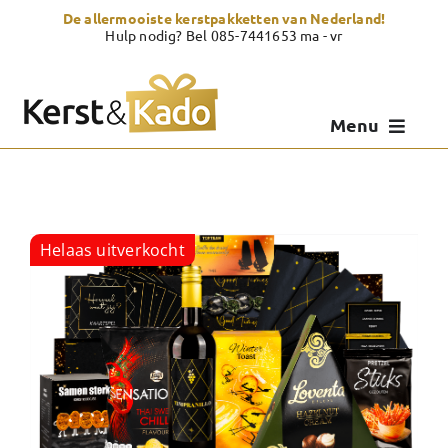
Skip
De allermooiste kerstpakketten van Nederland!
to
Hulp nodig? Bel 085-7441653 ma - vr
content
Menu
Kerstpakketten
Kerstcadeau
Helaas uitverkocht
Zelf samenstellen
Showroom
Over Kerst & Kado