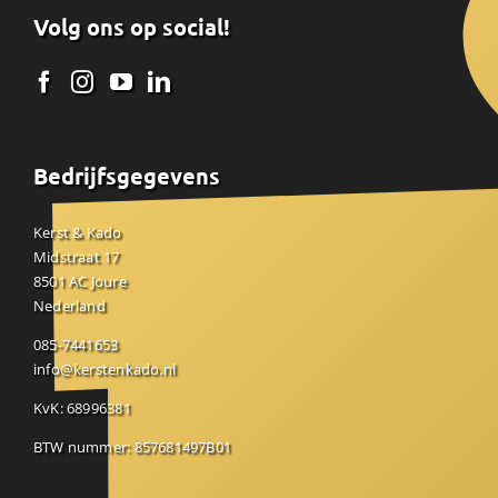
Volg ons op social!
Bedrijfsgegevens
Kerst & Kado
Midstraat 17
8501 AC Joure
Nederland
085-7441653
info@kerstenkado.nl
KvK: 68996381
BTW nummer: 857681497B01