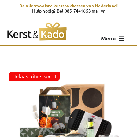
Skip
De allermooiste kerstpakketten van Nederland!
to
Hulp nodig? Bel 085-7441653 ma - vr
content
Menu
Kerstpakketten
Kerstcadeau
Helaas uitverkocht
Zelf samenstellen
Showroom
Over Kerst & Kado