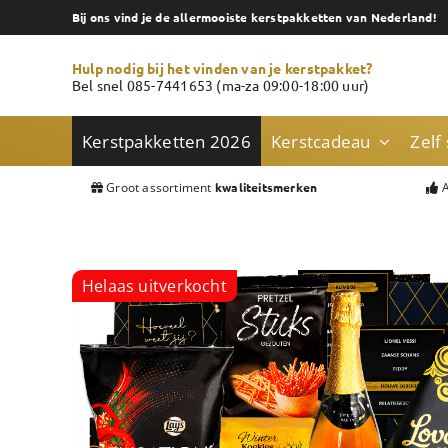
Skip
Bij ons vind je de allermooiste kerstpakketten van Nederland!
to
content
Hulp nodig bij het vinden van je kerstpakket?
Bel snel 085-7441653 (ma-za 09:00-18:00 uur)
Kerstpakketten 2026
Kerstcadeau
Zelf
Groot assortiment
A
kwaliteitsmerken
Helaas uitverkocht