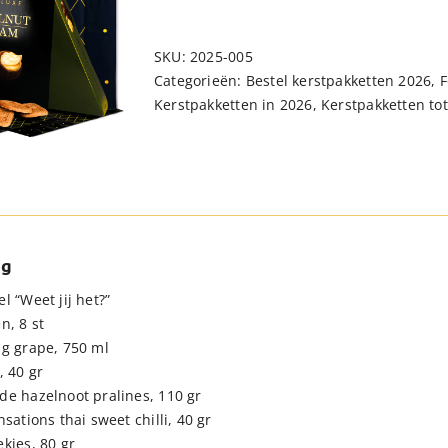
SKU:
2025-005
Categorieën:
Bestel kerstpakketten 2026
,
F
Kerstpakketten in 2026
,
Kerstpakketten tot
ng
l “Weet jij het?”
n, 8 st
ng grape, 750 ml
, 40 gr
de hazelnoot pralines, 110 gr
nsations thai sweet chilli, 40 gr
kjes, 80 gr