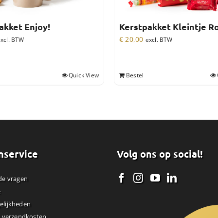
akket Enjoy!
Kerstpakket Kleintje R
€
20,00
xcl. BTW
excl. BTW
Quick View
Bestel
nservice
Volg ons op social!
de vragen
e
elijkheden
& verzendkosten