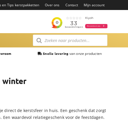
s en Tips kerstpakketten
Over ons
Contact
Mijn account
Producten
zoeken
van onze producten
owroom
Snelle levering
 winter
je direct de kerstsfeer in huis. Een geschenk dat zorgt
. Een waardevol relatiegeschenk voor de feestdagen.