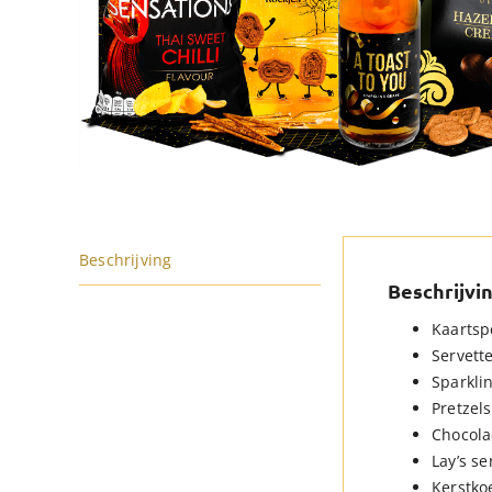
Beschrijving
Beschrijvi
Kaartspe
Servette
Sparkli
Pretzels
Chocola
Lay’s se
Kerstkoe