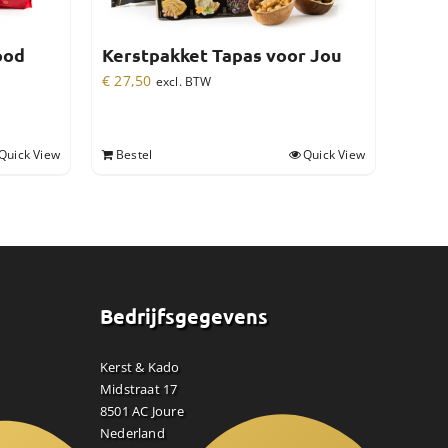
ood
Kerstpakket Tapas voor Jou
€
27,50
excl. BTW
Quick View
Bestel
Quick View
Bedrijfsgegevens
Kerst & Kado
Midstraat 17
8501 AC Joure
Nederland