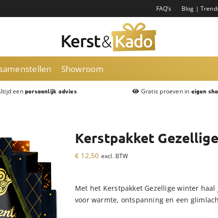
FAQ’s
Blog | Trend
 samenstellen
Showroom
ltijd een
Gratis proeven in
persoonlijk advies
eigen sh
Kerstpakket Gezellige
€
12,50
excl. BTW
Met het Kerstpakket Gezellige winter haal 
voor warmte, ontspanning en een glimlach