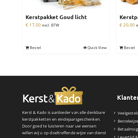
Kerstpakket Goud licht
Kerstp
€
17,50
€
20,00
excl. BTW
e
Bestel
Quick View
Bestel
Klante
Kerst & Kado is aanbieder van alle denkbare
Veelgestel
kerstpakketten en eindejaarsgeschenken.
Bestelwijz
Door goed te luisteren naar uw wensen
Betaalmog
willen wij u op doeltreffende wijze van dienst
Levertijd 