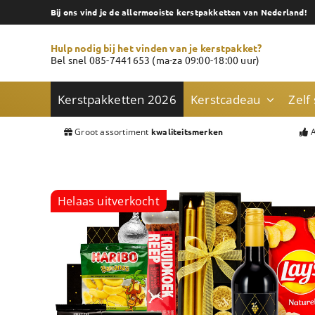
Skip
Bij ons vind je de allermooiste kerstpakketten van Nederland!
to
content
Hulp nodig bij het vinden van je kerstpakket?
Bel snel 085-7441653 (ma-za 09:00-18:00 uur)
Kerstpakketten 2026
Kerstcadeau
Zelf
Groot assortiment
A
kwaliteitsmerken
Helaas uitverkocht