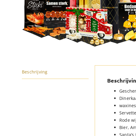
Beschrijving
Beschrijvi
Geschen
Dinerka
waxines,
Servette
Rode wij
Bier, Am
Santa’s 