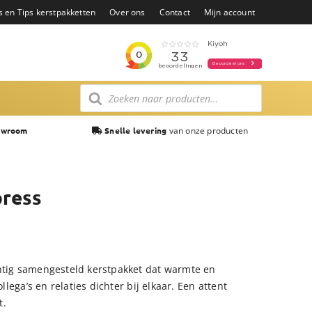
s en Tips kerstpakketten
Over ons
Contact
Mijn account
Producten
zoeken
van onze producten
owroom
Snelle levering
press
chtig samengesteld kerstpakket dat warmte en
llega’s en relaties dichter bij elkaar. Een attent
t.