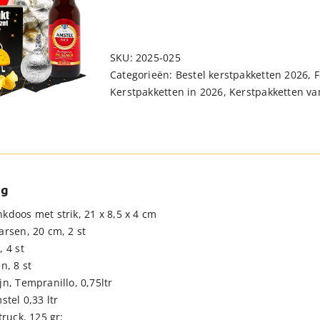
SKU:
2025-025
Categorieën:
Bestel kerstpakketten 2026
,
F
Kerstpakketten in 2026
,
Kerstpakketten van
ng
kdoos met strik, 21 x 8,5 x 4 cm
arsen, 20 cm, 2 st
 4 st
n, 8 st
n, Tempranillo, 0,75ltr
stel 0,33 ltr
truck, 125 gr: