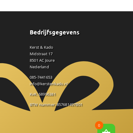
Bedrijfsgegevens
Kerst & Kado
Midstraat 17
8501 AC Joure
Nederland
085-7441653
info@kerstenkado.nl
KvK: 68996381
BTW nummer: 857681497B01
0