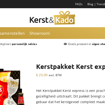
FAQ’s
Blog | Trend
 samenstellen
Showroom
ltijd een
Gratis proeven in
persoonlijk advies
eigen sh
Kerstpakket Kerst ex
€
25,00
excl. BTW
Het Kerstpakket Kerst express is een pra
gezelligheid uitstraalt. Dit pakket brengt co
gebaar dat het kerstgevoel compleet maak