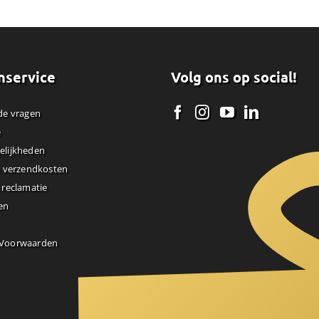
nservice
Volg ons op social!
de vragen
e
elijkheden
& verzendkosten
 reclamatie
en
 Voorwaarden