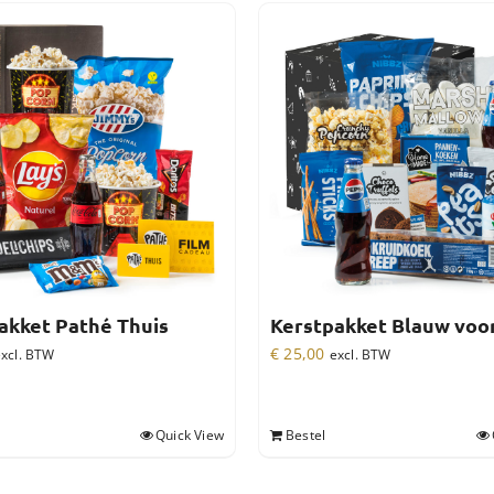
akket Pathé Thuis
Kerstpakket Blauw voo
€
25,00
xcl. BTW
excl. BTW
Quick View
Bestel