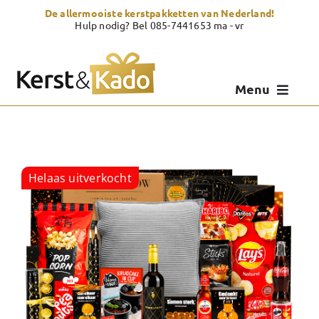
Skip
De allermooiste kerstpakketten van Nederland!
to
Hulp nodig? Bel 085-7441653 ma - vr
content
Menu
Kerstpakketten
Kerstcadeau
Helaas uitverkocht
Zelf samenstellen
Showroom
Over Kerst & Kado