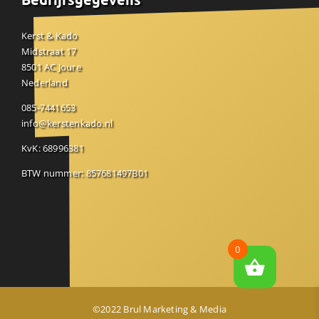
Kerst & Kado
Midstraat 17
8501 AC Joure
Nederland
085-7441653
info@kerstenkado.nl
KvK: 68996381
BTW nummer: 857681497B01
0
©2022 Brul Marketing & Media