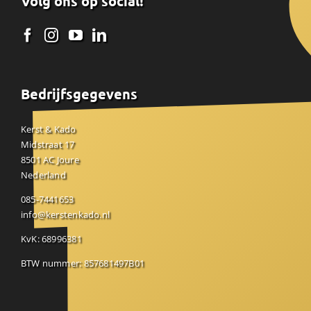
Volg ons op social!
Bedrijfsgegevens
Kerst & Kado
Midstraat 17
8501 AC Joure
Nederland
085-7441653
info@kerstenkado.nl
KvK: 68996381
BTW nummer: 857681497B01