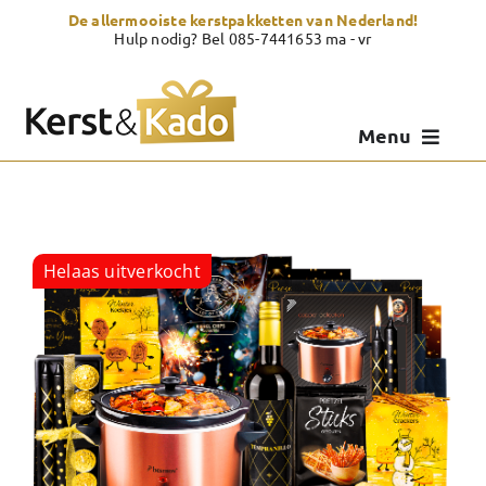
Skip
De allermooiste kerstpakketten van Nederland!
to
Hulp nodig? Bel 085-7441653 ma - vr
content
Menu
Kerstpakketten
Kerstcadeau
Helaas uitverkocht
Zelf samenstellen
Showroom
Over Kerst & Kado