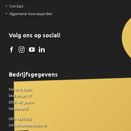
Contact
Algemene Voorwaarden
Volg ons op social!
Bedrijfsgegevens
Kerst & Kado
Midstraat 17
8501 AC Joure
Nederland
085-7441653
info@kerstenkado.nl