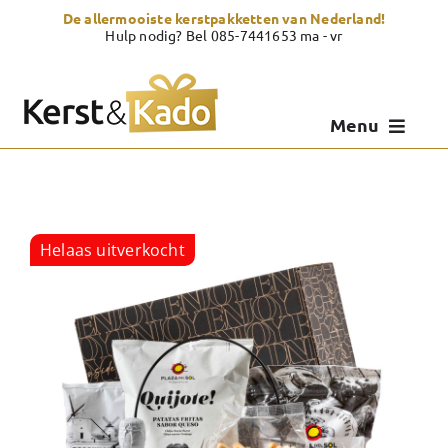
Skip
De allermooiste kerstpakketten van Nederland!
to
Hulp nodig? Bel 085-7441653 ma - vr
content
Menu
Kerstpakketten
Kerstcadeau
Helaas uitverkocht
Zelf samenstellen
Showroom
Over Kerst & Kado