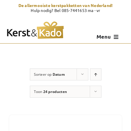
Skip
De allermooiste kerstpakketten van Nederland!
to
Hulp nodig? Bel 085-7441653 ma - vr
content
Menu
Kerstpakketten
Kerstcadeau
Sorteer op
Datum
Zelf samenstellen
Toon
24 producten
Showroom
Over Kerst & Kado