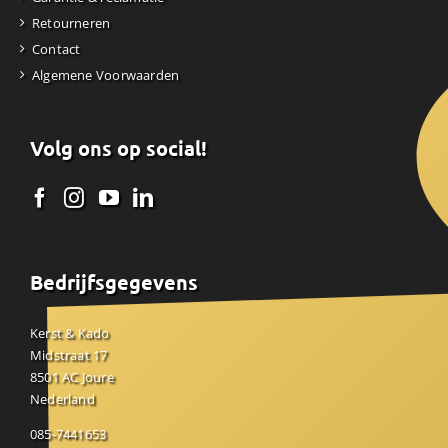
Retourneren
Contact
Algemene Voorwaarden
Volg ons op social!
Bedrijfsgegevens
Kerst & Kado
Midstraat 17
8501 AC Joure
Nederland
085-7441653