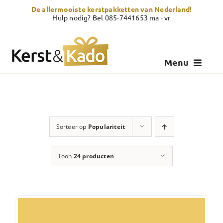
Skip
De allermooiste kerstpakketten van Nederland!
to
Hulp nodig? Bel 085-7441653 ma - vr
content
Menu
Kerstpakketten
Kerstcadeau
Sorteer op
Populariteit
Zelf samenstellen
Toon
24 producten
Showroom
Over Kerst & Kado