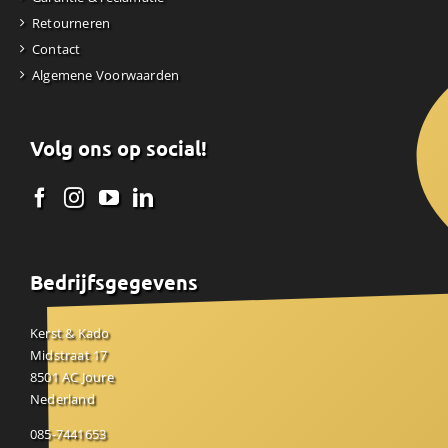
Retourneren
Contact
Algemene Voorwaarden
Volg ons op social!
Bedrijfsgegevens
Kerst & Kado
Midstraat 17
8501 AC Joure
Nederland
085-7441653