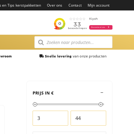
s en Tips kerstpakketten
Over ons
Contact
Mijn account
Producten
zoeken
van onze producten
owroom
Snelle levering
PRIJS IN €