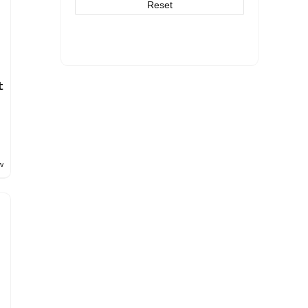
Reset
t
w