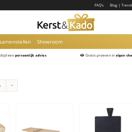
FAQ’s
Blog | Trend
 samenstellen
Showroom
ltijd een
Gratis proeven in
persoonlijk advies
eigen sh
n