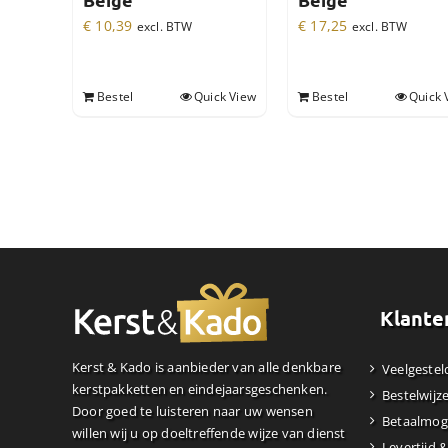
Beige
Beige
€
10,39
€
17,25
excl. BTW
excl. BTW
Bestel
Quick View
Bestel
Quick 
Klante
Kerst & Kado is aanbieder van alle denkbare
Veelgestel
kerstpakketten en eindejaarsgeschenken.
Bestelwijz
Door goed te luisteren naar uw wensen
Betaalmog
willen wij u op doeltreffende wijze van dienst
Levertijd 