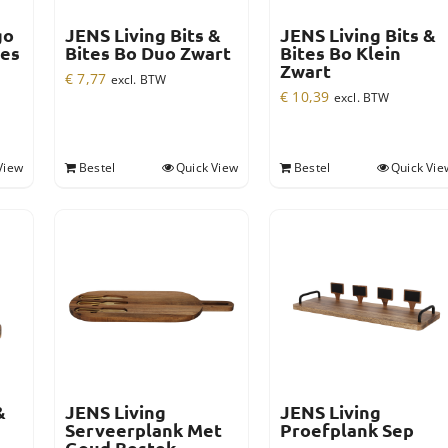
go
JENS Living Bits &
JENS Living Bits &
es
Bites Bo Duo Zwart
Bites Bo Klein
Zwart
€
7,77
excl. BTW
€
10,39
excl. BTW
View
Bestel
Quick View
Bestel
Quick Vie
&
JENS Living
JENS Living
Serveerplank Met
Proefplank Sep