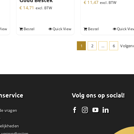
Goud Bestek
€
11,47
excl. BTW
€
14,71
excl. BTW
View
Bestel
Quick View
Bestel
Quick Vie
1
2
…
6
Volgen
nservice
Volg ons op social!
de vragen
e
elijkheden
& verzendkosten