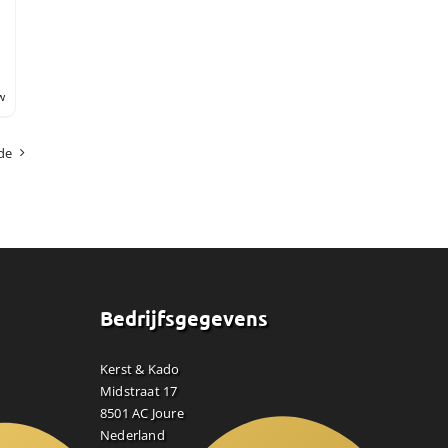
w
de
Bedrijfsgegevens
Kerst & Kado
Midstraat 17
8501 AC Joure
Nederland