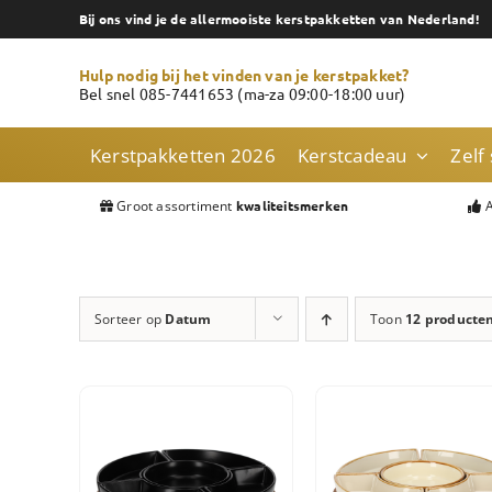
Skip
Bij ons vind je de allermooiste kerstpakketten van Nederland!
to
content
Hulp nodig bij het vinden van je kerstpakket?
Bel snel 085-7441653 (ma-za 09:00-18:00 uur)
Kerstpakketten 2026
Kerstcadeau
Zelf
Groot assortiment
A
kwaliteitsmerken
Sorteer op
Datum
Toon
12 producte