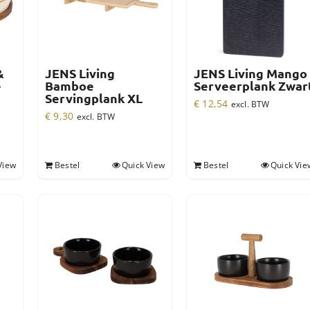
&
JENS Living
JENS Living Mango
e
Bamboe
Serveerplank Zwar
Servingplank XL
€
12,54
excl. BTW
€
9,30
excl. BTW
View
Bestel
Quick View
Bestel
Quick Vie