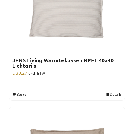
JENS Living Warmtekussen RPET 40×40
Lichtgrijs
€
30,27
excl. BTW
Bestel
Details