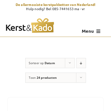
Skip
De allermooiste kerstpakketten van Nederland!
to
Hulp nodig? Bel 085-7441653 ma - vr
content
Menu
Kerstpakketten
Kerstcadeau
Sorteer op
Datum
Zelf samenstellen
Toon
24 producten
Showroom
Over Kerst & Kado