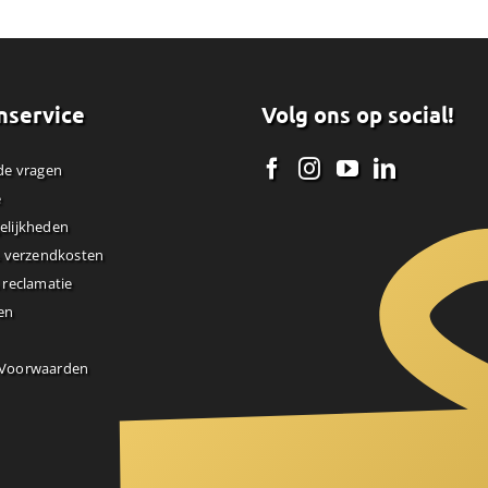
nservice
Volg ons op social!
de vragen
e
elijkheden
& verzendkosten
 reclamatie
en
 Voorwaarden