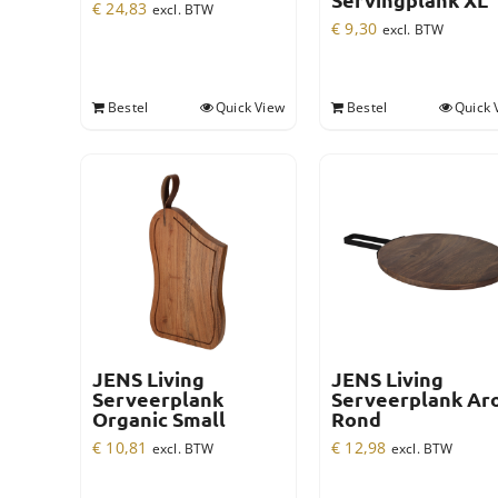
Servingplank XL
€
24,83
excl. BTW
€
9,30
excl. BTW
Bestel
Quick View
Bestel
Quick 
JENS Living
JENS Living
Serveerplank
Serveerplank Ar
Organic Small
Rond
€
10,81
€
12,98
excl. BTW
excl. BTW