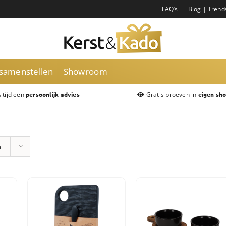
FAQ’s
Blog | Trend
 samenstellen
Showroom
ltijd een
Gratis proeven in
persoonlijk advies
eigen sh
n