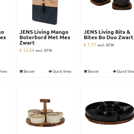
go
JENS Living Mango
JENS Living Bits &
es
Boterbord Met Mes
Bites Bo Duo Zwart
Zwart
€
7,77
excl. BTW
€
12,54
excl. BTW
View
Bestel
Quick View
Bestel
Quick Vie