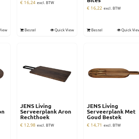
Bites
€
16,24
excl. BTW
€
16,22
excl. BTW
View
Bestel
Quick View
Bestel
Quick Vie
JENS Living
JENS Living
on
Serveerplank Aron
Serveerplank Met
Rechthoek
Goud Bestek
€
12,98
€
14,71
excl. BTW
excl. BTW