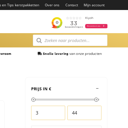
s en Tips kerstpakketten
Over ons
Contact
Mijn account
Producten
zoeken
van onze producten
owroom
Snelle levering
PRIJS IN €