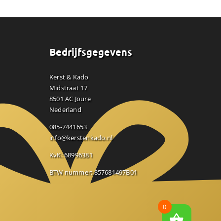
Bedrijfsgegevens
Kerst & Kado
Midstraat 17
8501 AC Joure
Nederland
085-7441653
info@kerstenkado.nl
KvK: 68996381
BTW nummer: 857681497B01
0