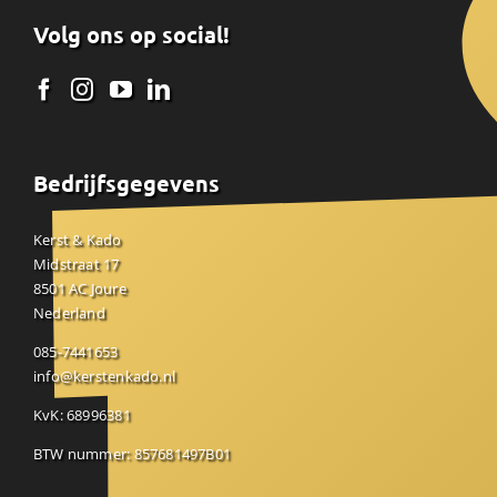
Volg ons op social!
Bedrijfsgegevens
Kerst & Kado
Midstraat 17
8501 AC Joure
Nederland
085-7441653
info@kerstenkado.nl
KvK: 68996381
BTW nummer: 857681497B01