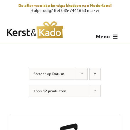
Skip
De allermooiste kerstpakketten van Nederland!
to
Hulp nodig? Bel 085-7441653 ma - vr
content
Menu
Kerstpakketten
Kerstcadeau
Sorteer op
Datum
Zelf samenstellen
Toon
12 producten
Showroom
Over Kerst & Kado