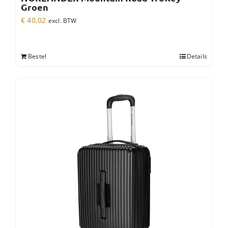
Groen
€
40,02
excl. BTW
Bestel
Details