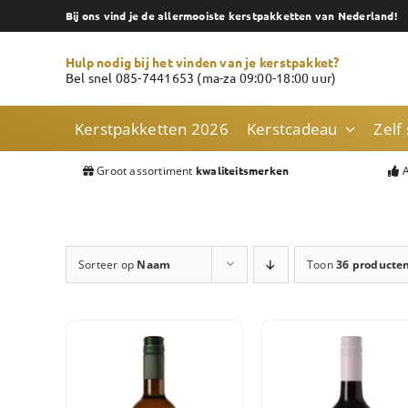
Skip
Bij ons vind je de allermooiste kerstpakketten van Nederland!
to
content
Hulp nodig bij het vinden van je kerstpakket?
Bel snel 085-7441653 (ma-za 09:00-18:00 uur)
Kerstpakketten 2026
Kerstcadeau
Zelf
Groot assortiment
A
kwaliteitsmerken
Sorteer op
Naam
Toon
36 producte