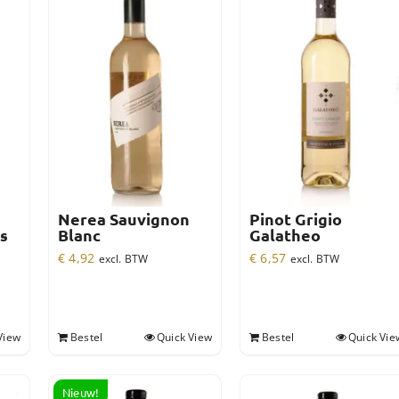
s
Nerea Sauvignon
Pinot Grigio
s
Blanc
Galatheo
€
4,92
€
6,57
excl. BTW
excl. BTW
View
Bestel
Quick View
Bestel
Quick Vie
Nieuw!