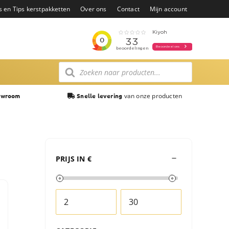
s en Tips kerstpakketten
Over ons
Contact
Mijn account
Producten
zoeken
van onze producten
owroom
Snelle levering
PRIJS IN €