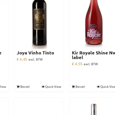
e
Joya Vinho Tinto
Kir Royale Shine N
label
€
6,45
excl. BTW
€
4,55
excl. BTW
View
Bestel
Quick View
Bestel
Quick Vie