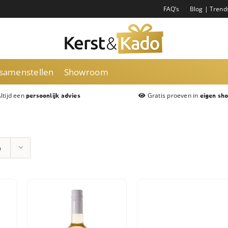
FAQ’s
Blog | Trend
 samenstellen
Showroom
ltijd een
Gratis proeven in
persoonlijk advies
eigen sh
n