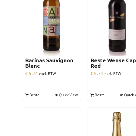
Barinas Sauvignon
Beste Wense Ca
Blanc
Red
€
5,74
€
5,74
excl. BTW
excl. BTW
Bestel
Quick View
Bestel
Quick 