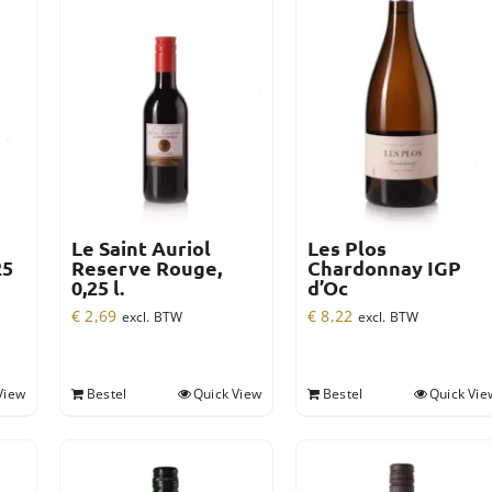
Le Saint Auriol
Les Plos
25
Reserve Rouge,
Chardonnay IGP
0,25 l.
d’Oc
€
2,69
€
8,22
excl. BTW
excl. BTW
View
Bestel
Quick View
Bestel
Quick Vie