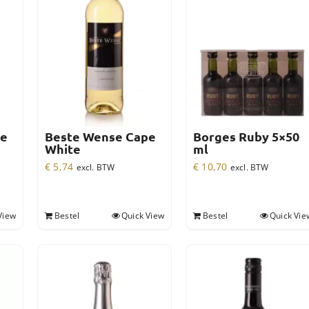
pe
Beste Wense Cape
Borges Ruby 5×50
White
ml
€
5,74
€
10,70
excl. BTW
excl. BTW
View
Bestel
Quick View
Bestel
Quick Vie