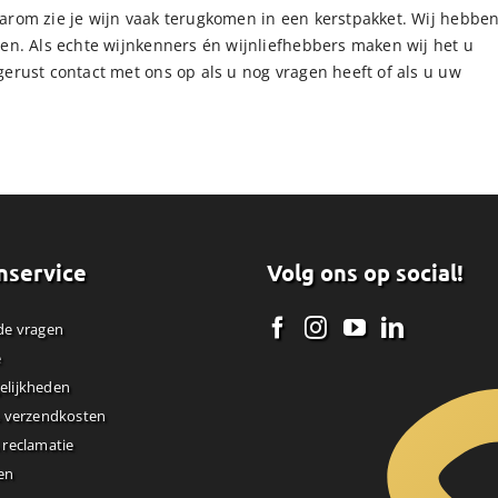
aarom zie je wijn vaak terugkomen in een kerstpakket. Wij hebbe
den. Als echte wijnkenners én wijnliefhebbers maken wij het u
gerust contact met ons op als u nog vragen heeft of als u uw
nservice
Volg ons op social!
de vragen
e
elijkheden
& verzendkosten
 reclamatie
en