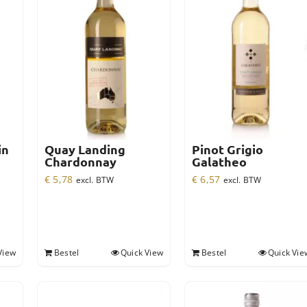
in
Quay Landing
Pinot Grigio
Chardonnay
Galatheo
€
5,78
€
6,57
excl. BTW
excl. BTW
View
Bestel
Quick View
Bestel
Quick Vie