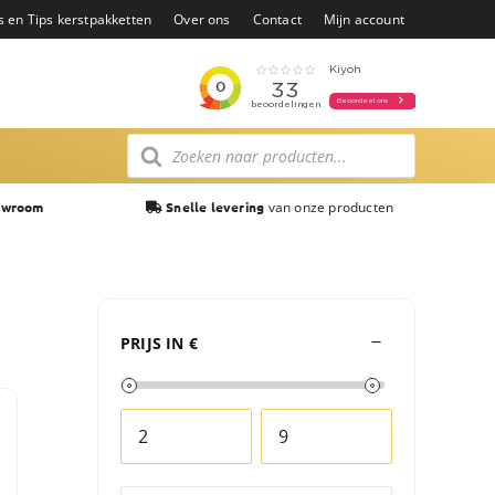
s en Tips kerstpakketten
Over ons
Contact
Mijn account
Producten
zoeken
van onze producten
owroom
Snelle levering
PRIJS IN €