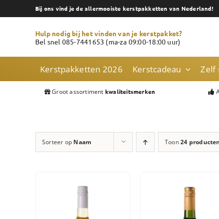
Skip
Bij ons vind je de allermooiste kerstpakketten van Nederland!
to
content
Hulp nodig bij het vinden van je kerstpakket?
Bel snel 085-7441653 (ma-za 09:00-18:00 uur)
Kerstpakketten 2026
Kerstcadeau
Zelf
Groot assortiment
A
kwaliteitsmerken
Sorteer op
Naam
Toon
24 producte