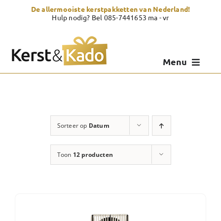
Skip
De allermooiste kerstpakketten van Nederland!
to
Hulp nodig? Bel 085-7441653 ma - vr
content
Menu
Kerstpakketten
Kerstcadeau
Sorteer op
Datum
Zelf samenstellen
Toon
12 producten
Showroom
Over Kerst & Kado