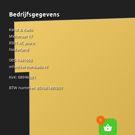
Bedrijfsgegevens
Kerst & Kado
Midstraat 17
8501 AC Joure
Nederland
085-7441653
info@kerstenkado.nl
KvK: 68996381
BTW nummer: 857681497B01
0