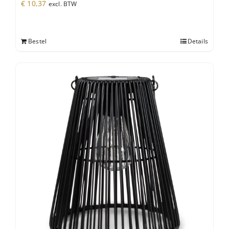
€
10,37
excl. BTW
Bestel
Details