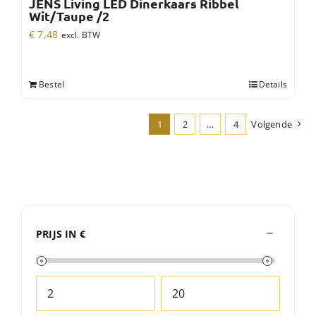
JENS Living LED Dinerkaars Ribbel
Wit/Taupe /2
€
7,48
excl. BTW
Bestel
Details
1
2
…
4
Volgende
PRIJS IN €