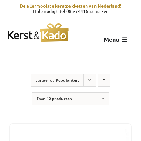
Skip
De allermooiste kerstpakketten van Nederland!
to
Hulp nodig? Bel 085-7441653 ma - vr
content
Menu
Kerstpakketten
Kerstcadeau
Sorteer op
Populariteit
Zelf samenstellen
Toon
12 producten
Showroom
Over Kerst & Kado