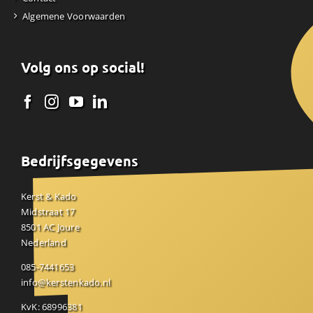
Algemene Voorwaarden
Volg ons op social!
Bedrijfsgegevens
Kerst & Kado
Midstraat 17
8501 AC Joure
Nederland
085-7441653
info@kerstenkado.nl
KvK: 68996381