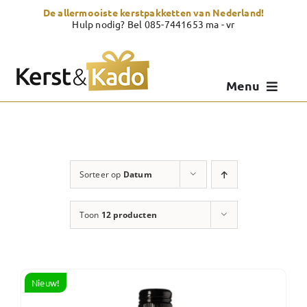
Skip
De allermooiste kerstpakketten van Nederland!
to
Hulp nodig? Bel 085-7441653 ma - vr
content
Menu
Kerstpakketten
Kerstcadeau
Sorteer op
Datum
Zelf samenstellen
Toon
12 producten
Showroom
Over Kerst & Kado
Nieuw!