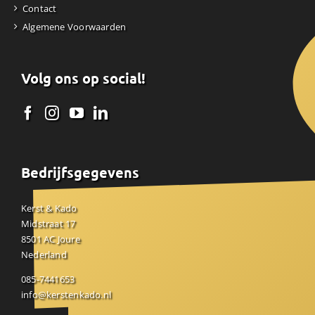
Contact
Algemene Voorwaarden
Volg ons op social!
Bedrijfsgegevens
Kerst & Kado
Midstraat 17
8501 AC Joure
Nederland
085-7441653
info@kerstenkado.nl