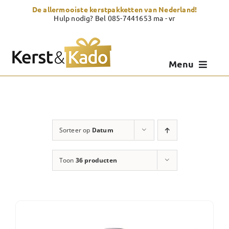
Skip
De allermooiste kerstpakketten van Nederland!
to
Hulp nodig? Bel 085-7441653 ma - vr
content
Menu
Kerstpakketten
Kerstcadeau
Sorteer op
Datum
Zelf samenstellen
Toon
36 producten
Showroom
Over Kerst & Kado