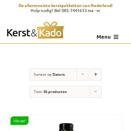
Skip
De allermooiste kerstpakketten van Nederland!
to
Hulp nodig? Bel 085-7441653 ma - vr
content
Menu
Kerstpakketten
Kerstcadeau
Sorteer op
Datum
Zelf samenstellen
Toon
36 producten
Showroom
Over Kerst & Kado
Nieuw!