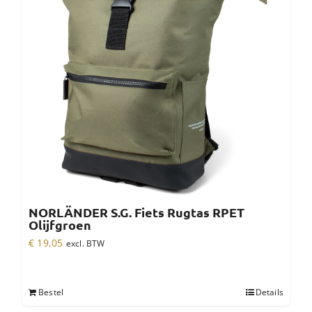
NORLÄNDER S.G. Fiets Rugtas RPET
Olijfgroen
€
19,05
excl. BTW
Bestel
Details