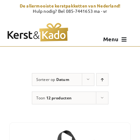
Skip
De allermooiste kerstpakketten van Nederland!
to
Hulp nodig? Bel 085-7441653 ma - vr
content
Menu
Kerstpakketten
Kerstcadeau
Sorteer op
Datum
Zelf samenstellen
Toon
12 producten
Showroom
Over Kerst & Kado