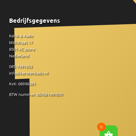
Bedrijfsgegevens
Kerst & Kado
Midstraat 17
8501 AC Joure
Nederland
085-7441653
info@kerstenkado.nl
KvK: 68996381
BTW nummer: 857681497B01
0