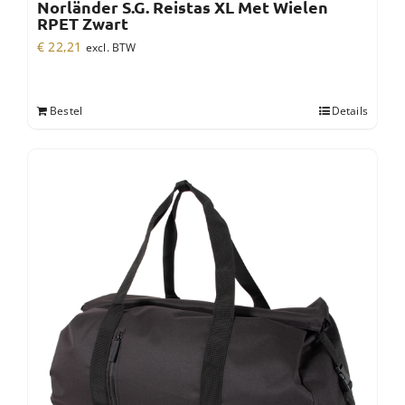
Norländer S.G. Reistas XL Met Wielen
RPET Zwart
€
22,21
excl. BTW
Bestel
Details