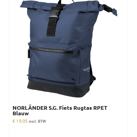
NORLÄNDER S.G. Fiets Rugtas RPET
Blauw
€
19,05
excl. BTW