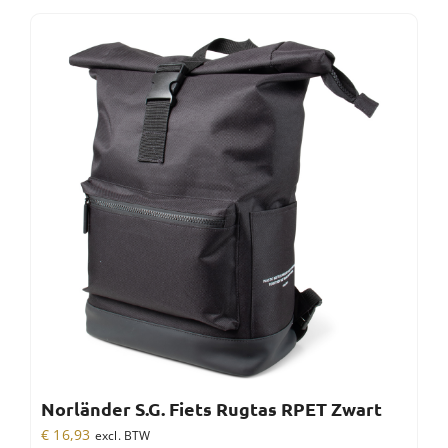
Norländer S.G. Fiets Rugtas RPET Zwart
€
16,93
excl. BTW